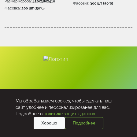
Размер короба:
450х380х410
Фасовка:
300 шт (50*6)
Фасовка:
300 шт (50*6)
Тел.: +7 (495) 741-44-46
Мы обрабатываем cookies, чтобы сделать наш
сайт удобнее и персонализированее для вас.
E-mail: sales@polyer.ru
Подробнее о
политике защиты данных
.
Хорошо
Подробнее