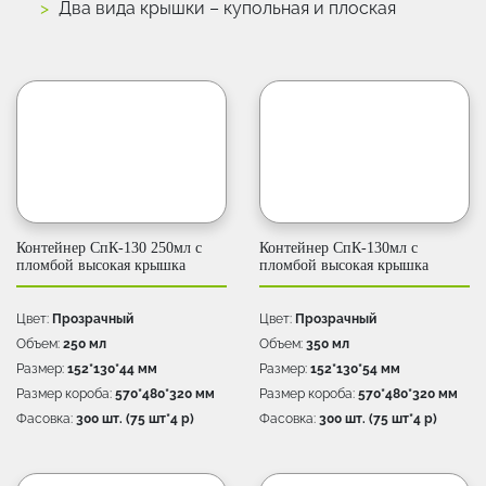
Два вида крышки – купольная и плоская
Контейнер СпК-130 250мл c
Контейнер СпК-130мл c
пломбой высокая крышка
пломбой высокая крышка
Цвет:
Прозрачный
Цвет:
Прозрачный
Объем:
250 мл
Объем:
350 мл
Размер:
152*130*44 мм
Размер:
152*130*54 мм
Размер короба:
570*480*320 мм
Размер короба:
570*480*320 мм
Фасовка:
300 шт. (75 шт*4 p)
Фасовка:
300 шт. (75 шт*4 p)