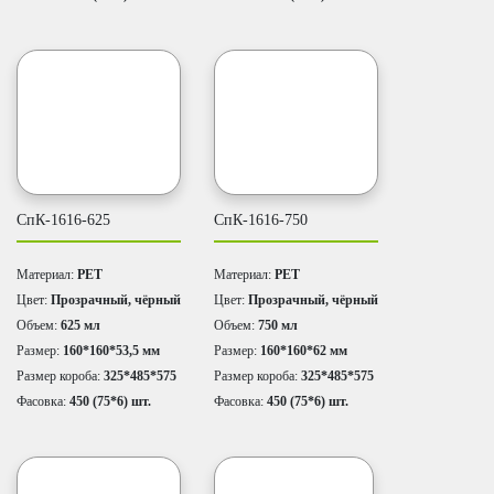
СпК-1616-625
СпК-1616-750
Материал:
PET
Материал:
PET
Цвет:
Прозрачный, чёрный
Цвет:
Прозрачный, чёрный
Объем:
625 мл
Объем:
750 мл
Размер:
160*160*53,5 мм
Размер:
160*160*62 мм
Размер короба:
325*485*575
Размер короба:
325*485*575
Фасовка:
450 (75*6) шт.
Фасовка:
450 (75*6) шт.