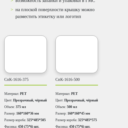
возможность запайки и упаковки в ГМС
на плоской поверхности крышку можно
разместить этикетку или логотип
СпК-1616-375
СпК-1616-500
Материал:
PET
Материал:
PET
Цвет:
Прозрачный, чёрный
Цвет:
Прозрачный, чёрный
Объем:
375 мл
Объем:
500 мл
Размер:
160*160*36 мм
Размер:
160*160*45 мм
Размер короба:
325*485*505
Размер короба:
325*485*575
Фасовка:
450 (75*6) шт.
Фасовка:
450 (75*6) шт.